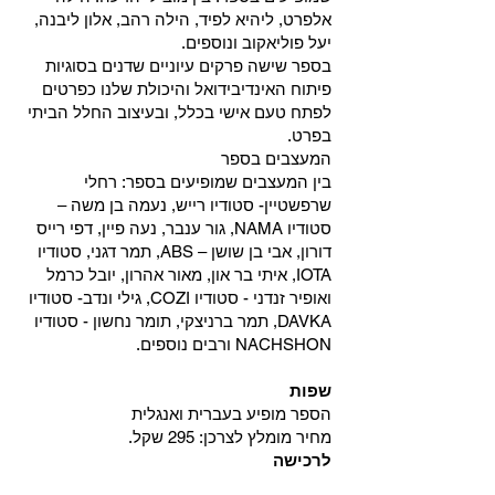
אלפרט, ליהיא לפיד, הילה רהב, אלון ליבנה,
יעל פוליאקוב ונוספים.
בספר שישה פרקים עיוניים שדנים בסוגיות
פיתוח האינדיבידואל והיכולת שלנו כפרטים
לפתח טעם אישי בכלל, ובעיצוב החלל הביתי
בפרט.
המעצבים בספר
בין המעצבים שמופיעים בספר: רחלי
שרפשטיין- סטודיו רייש, נעמה בן משה –
סטודיו NAMA, גור ענבר, נעה פיין, דפי רייס
דורון, אבי בן שושן – ABS, תמר דגני, סטודיו
IOTA, איתי בר און, מאור אהרון, יובל כרמל
ואופיר זנדני - סטודיו COZI, גילי ונדב- סטודיו
DAVKA, תמר ברניצקי, תומר נחשון - סטודיו
NACHSHON ורבים נוספים.
שפות
הספר מופיע בעברית ואנגלית
מחיר מומלץ לצרכן: 295 שקל.
לרכישה