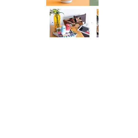
FACEBOOK
INSTAGRAM
לפניות בנושא יחסי ציבור יש לפנות לליאורה
נחמיאס, לירון תקשורת:
נייד:
050-7369369
מייל:
liora@liron-pr.co.il