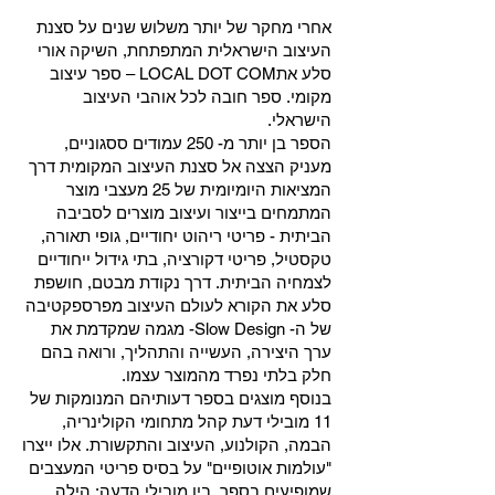
אחרי מחקר של יותר משלוש שנים על סצנת
העיצוב הישראלית המתפתחת, השיקה אורי
סלע אתLOCAL DOT COM – ספר עיצוב
מקומי. ספר חובה לכל אוהבי העיצוב
הישראלי.
הספר בן יותר מ- 250 עמודים ססגוניים,
מעניק הצצה אל סצנת העיצוב המקומית דרך
המציאות היומיומית של 25 מעצבי מוצר
המתמחים בייצור ועיצוב מוצרים לסביבה
הביתית - פריטי ריהוט יחודיים, גופי תאורה,
טקסטיל, פריטי דקורציה, בתי גידול ייחודיים
לצמחיה הביתית. דרך נקודת מבטם, חושפת
סלע את הקורא לעולם העיצוב מפרספקטיבה
של ה- Slow Design- מגמה שמקדמת את
ערך היצירה, העשייה והתהליך, ורואה בהם
חלק בלתי נפרד מהמוצר עצמו.
בנוסף מוצגים בספר דעותיהם המנומקות של
11 מובילי דעת קהל מתחומי הקולינריה,
הבמה, הקולנוע, העיצוב והתקשורת. אלו ייצרו
"עולמות אוטופיים" על בסיס פריטי המעצבים
שמופיעים בספר. בין מובילי הדעה: הילה