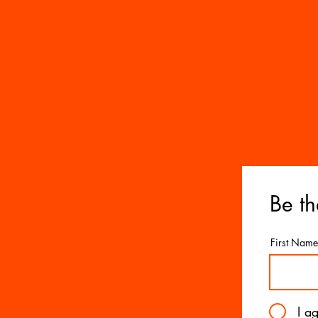
Be th
First Name
I a