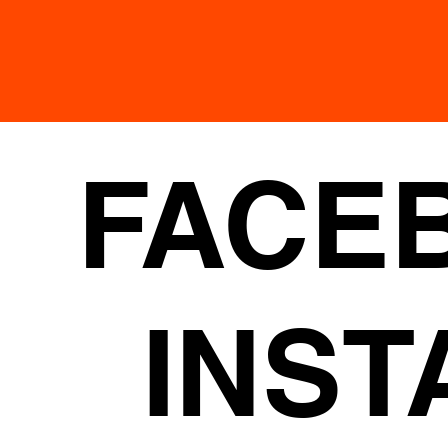
FACE
INS