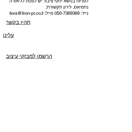
לפניות בנושא יחסי ציבור יש לפנות לליאורה
נחמיאס, לירון תקשורת:
liora@liron-pr.co.il
מייל:
050-7369369
נייד:
תהיו בקשר
עלינו
הרשמו למבזקי עיצוב
Email
SUBSCRIBE
© 2023 BY KAY VAN HANS.