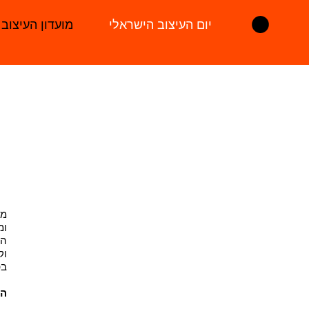
יום העיצוב הישראלי
מועדון העיצוב
מנ
ומ
הר
וק
בפ
הנ