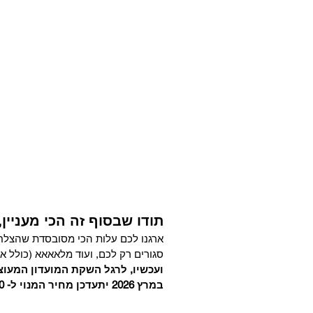
תודו שבסוף זה הכי מעניין,
ארגנו לכם עלות הכי מסובסדת שהצלחנו
סגורים רק לכם, ועוד מלאאאא (כולל אפשרות ל
ועכשיו, לרגל השקת המועדון המעוצב שלנו,
במרץ 2026 יתעדכן מחיר המנוי ל- 79.90 ש"ח. מי שיירשם עד אז, יהנה ממחיר ההשקה (19.90 ש"ח) לתמיד.