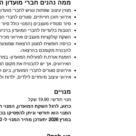
ממה נהנים חברי מועדון ה
מגזין עיצוב שפתוח ונגיש לחברי מועדון
אירועי תוכן חוייתיים, סגורים לחברי 
סיור סטודיו מעצבים (המנוי כולל סיור אחד. חברי
הטבות בלעדיות לחברי המועדון ברכישת
השקת קולקציות מעצבים ואירועי מכירה
כניסה חופשית למגוון הרצאות שמוצע
להבטיח מקומכם בהרצאה.
הזמנת אורח.ת לפעילות המועדון- במהל
האירועים, אך יש להבטיח את מקום 
אירועים סגורים לחברי המועדון, ביום
אירועי עיצוב מיוחדים לילדים, ילדות ולב
מנויים
מנוי חודשי: 19.90 שקל
כרגע, לרגל השקת המועדון, המנוי החודשי עומד
​המנוי הוא חודשי וניתן להפסיקו ב
במרץ 2026 יתעדכן מחיר המנוי ל- 79.90 ש"ח. מי שיירשם עד אז, יהנה ממחיר ההשקה (19.90 ש"ח) לתמיד.