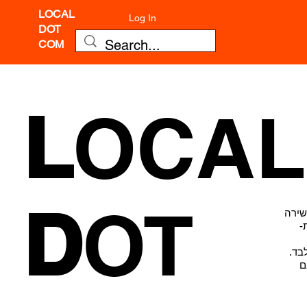
LOCAL
Log In
DOT
COM
L
OCA
D
OT
שירה
-
בד.
ם