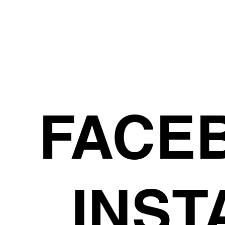
FACE
INS