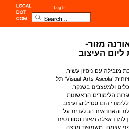
LOCAL
Log In
DOT
COM
ורנה מזור-
ליום העיצוב
ת מובילה עם ניסיון עשיר.
בוגרת המחלקה לעיצוב תקשורת חזותית 'Visual Arts Ascola' תל
כלים ולמעצבים בשנקר.
ממסגרות הלימודים הראשונות
ימודי הום סטיילינג ועיצוב
לת והאחראית הבלעדית על
שנה, במהלכן למדו אצלה מאות סטודנטים
פני עצמם. משמשת מרצה