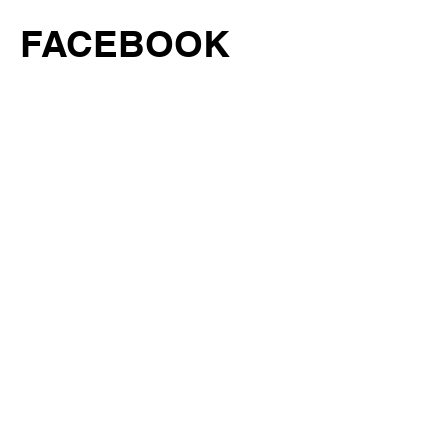
FACEBOOK
INSTAGRAM
לפניות בנושא יחסי ציבור יש לפנות לליאורה
נחמיאס, לירון תקשורת:
נייד:
050-7369369
מייל:
liora@liron-pr.co.il
תהיו בקשר
עלינו
הרשמו למבזקי עיצוב
Email